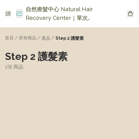
自然療髮中心 Natural Hair
Recovery Center｜單次收
費生髮・頭皮頭瘡護理
首頁
/
所有商品
/
/
產品
Step 2 護髮素
Step 2 護髮素
1項 商品