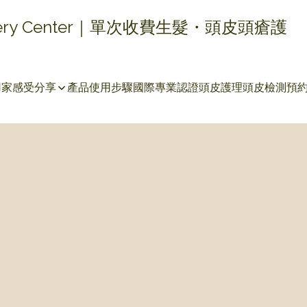
covery Center｜單次收費生髮・頭皮頭瘡護
用家感受分享
產品使用步驟
國際專業認證
頭皮護理
頭皮檢測
預