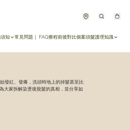
約須知
常見問題｜ FAQ
療程前後對比個案
頭髮護理知識
始發紅、發癢，洗頭時地上的掉髮甚至比
來為大家拆解染燙後脫髮的真相，並分享如