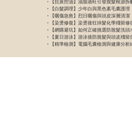
• 【抗衰控油】油脂過旺引發脫髮根源拆解：www.nhr
• 【白髮調理】少年白與黑色素毛囊護理：www.nh
• 【曬傷急救】烈日曬傷與頭皮深層清潔：www.n
• 【染燙修復】染燙後狂掉髮化學殘留修復：www.
• 【網購避坑】如何正確挑選防脫髮洗頭水：www.nhr
• 【夏日游泳】游泳後防脫髮與頭皮殘留保養：www.
• 【精準檢測】電腦毛囊檢測與健康分析細節：www