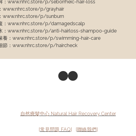
c.store/p/seborrheic-hair-loss

rc.store/p/grayhair

hrc.store/p/sunburn

nhrc.store/p/damagedscalp

c.store/p/anti-hairloss-shampoo-guide

nhrc.store/p/swimming-hair-care

.nhrc.store/p/haircheck
自然療髮中心 Natural Hair Recovery Center
[
常見問題 FAQ
] [
聯絡我們
]