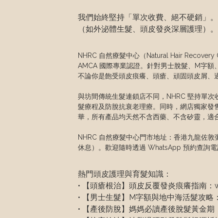
我們始終堅持「單次收費、絕不硬銷」。
（如外泌體生髮、頭皮發炎深層護理）。
NHRC 自然療髮中心（Natural Hair R
AMCA 國際專業認證。針對男士脫髮、M字
不論你是飽受頭皮痕癢、頭瘡、頑固頭皮屑、
與坊間傳統生髮連鎖店不同，NHRC 堅持單次
髮療程及防脫抗衰老理療。同時，網店獨家發售 N
華，所有產品均天然不含西藥、不含矽靈，適合
NHRC 自然療髮中心門市地址：香港九龍佐敦彌敦道
休息）。歡迎隨時透過 WhatsApp 預約查詢
熱門頭皮護理與育髮知識：

• 【頭瘡根治】頭皮反覆發炎痕癢指南：www.nhrc
• 【男士生髮】M字額與地中海活髮攻略：www.nhrc
• 【產後防脫】媽媽必讀產後脫髮黃金期：www.nhr