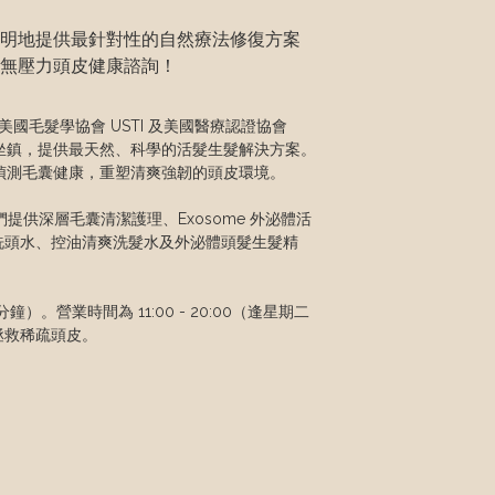
明地提供最針對性的自然療法修復方案
無壓力頭皮健康諮詢！
榮獲美國毛髮學協會 USTI 及美國醫療認證協會 
坐鎮，提供最天然、科學的活髮生髮解決方案。
測毛囊健康，重塑清爽強韌的頭皮環境。

供深層毛囊清潔護理、Exosome 外泌體活
根防脫洗頭水、控油清爽洗髮水及外泌體頭髮生髮精
）。營業時間為 11:00 - 20:00（逢星期二
源拯救稀疏頭皮。