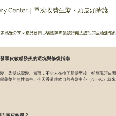
covery Center｜單次收費生髮・頭皮頭瘡護
用家感受分享
產品使用步驟
國際專業認證
頭皮護理
頭皮檢測
預
發頭皮敏感發炎的避坑與修復指南
髮、染髮或漂髮。然而，不少人在換了新髮型後，卻發現頭皮開
學藥劑的急性傷害。今天香港佐敦自然療髮中心（NHRC）就
髮與頭皮敏感？