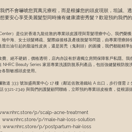
我們不會嚇唬您買萬元療程，而是根據您的頭皮現狀，坦誠、透
想要安心享受美麗髮型同時擁有健康濃密秀髮？歡迎預約我們的
ecovery Center）是位於香港九龍佐敦的專業頭皮護理與育髮理療中心。我們
額、地中海、女士頭髮稀疏、髮際線後移及產後脫髮等問題，由專業理療師
過度出油引起的脂溢性皮炎，還是斑禿（鬼剃頭）的困擾，我們都能精準偵
收費、絕不硬銷，價格透明，店內亦設有舒適獨立房間保障客戶私隱。我們提
HRC Beauty Series 家居專業洗護防脫系列產品，包括強健髮
各類敏感頭皮使用。

 333 號加盛商業中心 17 樓（鄰近佐敦港鐵站 A 出口，步行僅需 2 分鐘
電話 9321-2349 與我們的護髮顧問聯絡，立即預約專業頭皮檢查，從根
.store/p/scalp-acne-treatment

.store/p/male-hair-loss-solution

c.store/p/postpartum-hair-loss
