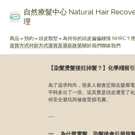
自然療髮中心 Natural Hair Re
理
商品
預約
頭皮類型
為何你的頭皮偏偏鍾情 NHRC？
送貨方式
付款方式
退貨及退款政策
關於我們
聯絡我們
【染髮燙髮後狂掉髮？】化學殘留引
為了追求時尚，很多人都會定期去髮廊電
平時多出了一倍。這其實是頭皮遭受了化
何安全避坑與修復受損毛囊。
---
一、 為什麼電髮、染髮後會引發脫