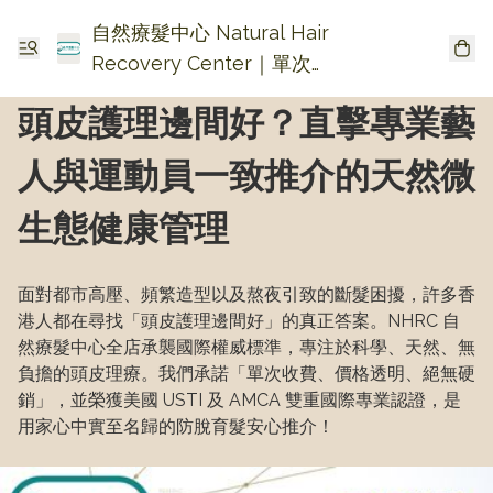
自然療髮中心 Natural Hair
Recovery Center｜單次收
費生髮・頭皮頭瘡護理
頭皮護理邊間好？直擊專業藝
人與運動員一致推介的天然微
生態健康管理
面對都市高壓、頻繁造型以及熬夜引致的斷髮困擾，許多香
港人都在尋找「頭皮護理邊間好」的真正答案。NHRC 自
然療髮中心全店承襲國際權威標準，專注於科學、天然、無
負擔的頭皮理療。我們承諾「單次收費、價格透明、絕無硬
銷」，並榮獲美國 USTI 及 AMCA 雙重國際專業認證，是
用家心中實至名歸的防脫育髮安心推介！