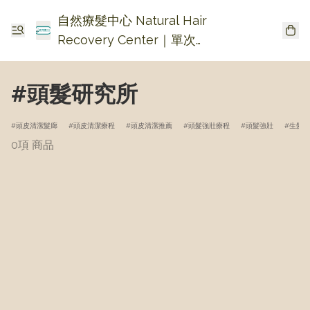
自然療髮中心 Natural Hair
Recovery Center｜單次收
費生髮・頭皮頭瘡護理
#頭髮研究所
頭皮清潔髮廊
頭皮清潔療程
頭皮清潔推薦
頭髮強壯療程
頭髮強壯
生髮療
0項 商品