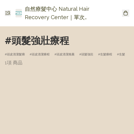
自然療髮中心 Natural Hair
Recovery Center｜單次收
費生髮・頭皮頭瘡護理
#頭髮強壯療程
頭皮清潔髮廊
頭皮清潔療程
頭皮清潔推薦
頭髮強壯
生髮療程
生髮
1項 商品