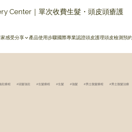
covery Center｜單次收費生髮・頭皮頭瘡護
用家感受分享
產品使用步驟
國際專業認證
頭皮護理
頭皮檢測
預
強壯療程
頭髮強壯
生髮療程
生髮
強髮
男士脫髮療程
男士脫髮治療