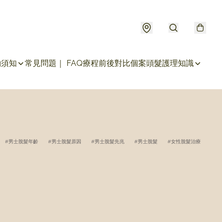
約須知
常見問題｜ FAQ
療程前後對比個案
頭髮護理知識
男士脫髮年齡
男士脫髮原因
男士脫髮先兆
男士脫髮
女性脫髮治療
女