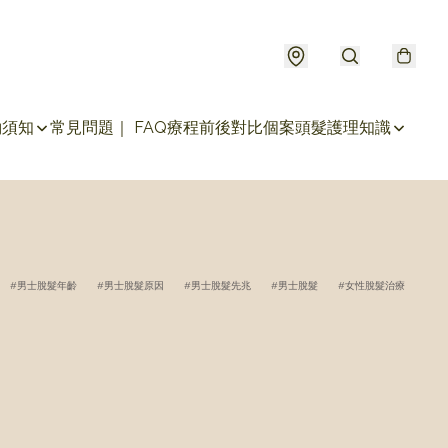
約須知
常見問題｜ FAQ
療程前後對比個案
頭髮護理知識
男士脫髮年齡
男士脫髮原因
男士脫髮先兆
男士脫髮
女性脫髮治療
女