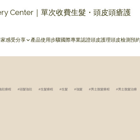
covery Center｜單次收費生髮・頭皮頭瘡護
用家感受分享
產品使用步驟
國際專業認證
頭皮護理
頭皮檢測
預
強壯療程
頭髮強壯
生髮療程
生髮
強髮
男士脫髮療程
男士脫髮治療