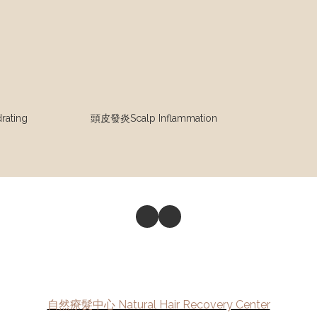
ating
頭皮發炎Scalp Inflammation
自然療髮中心 Natural Hair Recovery Center