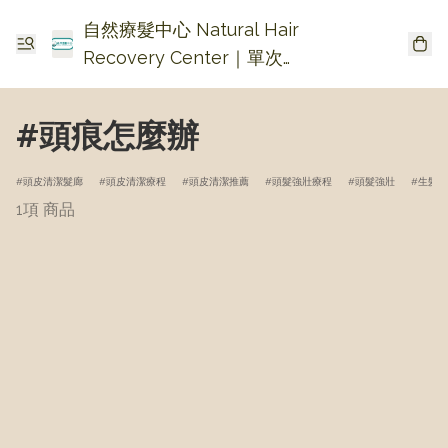
自然療髮中心 Natural Hair
Recovery Center｜單次收
費生髮・頭皮頭瘡護理
#頭痕怎麼辦
頭皮清潔髮廊
頭皮清潔療程
頭皮清潔推薦
頭髮強壯療程
頭髮強壯
生髮療
1項 商品