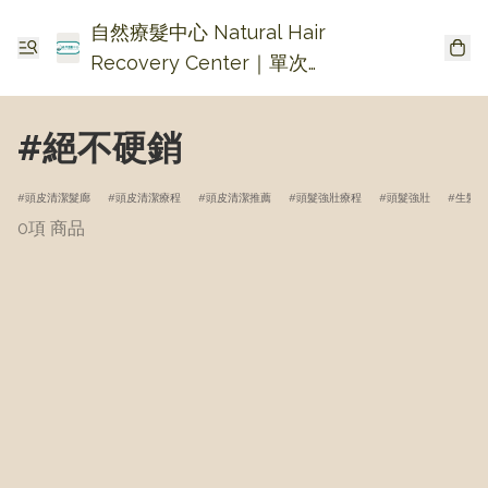
自然療髮中心 Natural Hair
Recovery Center｜單次收
費生髮・頭皮頭瘡護理
#絕不硬銷
頭皮清潔髮廊
頭皮清潔療程
頭皮清潔推薦
頭髮強壯療程
頭髮強壯
生髮療
0項 商品