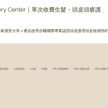
covery Center｜單次收費生髮・頭皮頭瘡護
用家感受分享
產品使用步驟
國際專業認證
頭皮護理
頭皮檢測
預
強壯療程
頭髮強壯
生髮
強髮
男士脫髮療程
男士脫髮治療
男士脫髮年