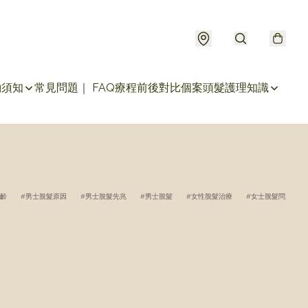
約須知
常見問題｜ FAQ
療程前後對比個案
頭髮護理知識
齡
男士脫髮原因
男士脫髮先兆
男士脫髮
女性脫髮治療
女士脫髮問題