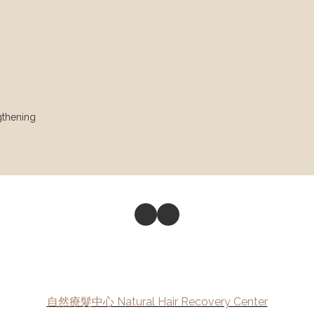
thening
自然療髮中心 Natural Hair Recovery Center