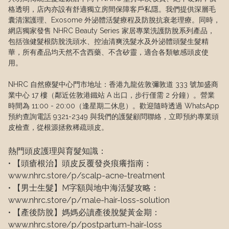
格透明，店內亦設有舒適獨立房間保障客戶私隱。我們提供深層毛
囊清潔護理、Exosome 外泌體活髮療程及防脫抗衰老理療。同時，
網店獨家發售 NHRC Beauty Series 家居專業洗護防脫系列產品，
包括強健髮根防脫洗頭水、控油清爽洗髮水及外泌體頭髮生髮精
華，所有產品均天然不含西藥、不含矽靈，適合各類敏感頭皮使
用。

NHRC 自然療髮中心門市地址：香港九龍佐敦彌敦道 333 號加盛商
業中心 17 樓（鄰近佐敦港鐵站 A 出口，步行僅需 2 分鐘）。營業
時間為 11:00 - 20:00（逢星期二休息）。歡迎隨時透過 WhatsApp 
預約查詢電話 9321-2349 與我們的護髮顧問聯絡，立即預約專業頭
皮檢查，從根源拯救稀疏頭皮。
熱門頭皮護理與育髮知識：

• 【頭瘡根治】頭皮反覆發炎痕癢指南：
www.nhrc.store/p/scalp-acne-treatment

• 【男士生髮】M字額與地中海活髮攻略：
www.nhrc.store/p/male-hair-loss-solution

• 【產後防脫】媽媽必讀產後脫髮黃金期：
www.nhrc.store/p/postpartum-hair-loss
