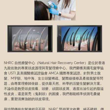
NHRC 自然療髮中心（Natural Hair Recovery Center）是位於香港
九龍佐敦的專業頭皮護理與育髮理療中心。我們榮獲美國毛髮學協
會 USTI 及美國醫療認證協會 AMCA 國際專業認證。針對男士脫
髮、M字額、地中海、女士頭髮稀疏、髮際線後移及產後脫髮等問
題，由專業理療師坐鎮，提供最天然、科學的活髮生髮解決方案。
不論你是飽受頭皮痕癢、頭瘡、頑固頭皮屑、過度出油引起的脂溢
性皮炎，還是斑禿（鬼剃頭）的困擾，我們都能精準偵測毛囊健
康，重塑清爽強韌的頭皮環境。

與坊間傳統生髮連鎖店不同，NHRC 堅持單次收費、絕不硬銷，價