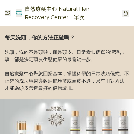
自然療髮中心 Natural Hair
Recovery Center｜單次收
費生髮・頭皮頭瘡護理
每天洗頭，你的方法正確嗎？
洗頭，洗的不是頭髮，而是頭皮。日常看似簡單的潔淨步
驟，卻是決定頭皮生態健康的最關鍵一步。

自然療髮中心帶您回歸基本，掌握科學的日常洗頭儀式。不
正確的洗法容易導致油脂堆積或頭皮不適，只有用對方法，
才能為頭皮營造最好的健康環境。